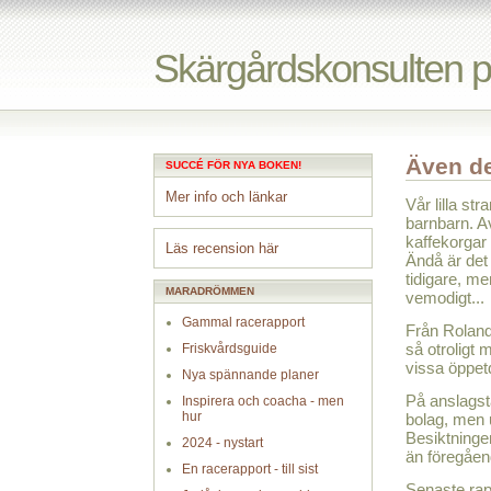
Skärgårdskonsulten 
Även de
SUCCÉ FÖR NYA BOKEN!
Mer info och länkar
Vår lilla st
barnbarn. Av
kaffekorgar 
Läs recension här
Ändå är det 
tidigare, m
MARADRÖMMEN
vemodigt...
Gammal racerapport
Från Rolan
så otroligt
Friskvårdsguide
vissa öppetd
Nya spännande planer
På anslagsta
Inspirera och coacha - men
hur
bolag, men 
Besiktninge
2024 - nystart
än föregåend
En racerapport - till sist
Senaste rap