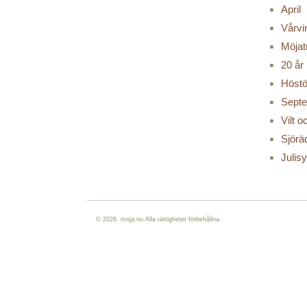
April
Vårvi
Möjat
20 år
Höstö
Sept
Vilt 
Sjörä
Julis
© 2026. moja.nu Alla rättigheter förbehållna.