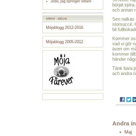
Jodå, jag springer vidare
börjat spira
och annan re
Sen nalkas d
ARKIV - MÖJA
storsuccé. H
Möjablogg 2012-2016
bli fullboka
Kommer osök
Möjablogg 2005-2012
vad vi gör n
även om må
kommer tillb
händer något
Tänk bara p
och andra öp
Andra i
Maj