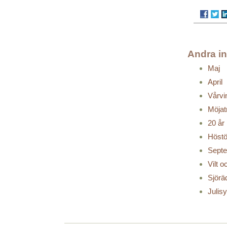
Andra i
Maj
April
Vårvi
Möjat
20 år
Höstö
Sept
Vilt 
Sjörä
Julis