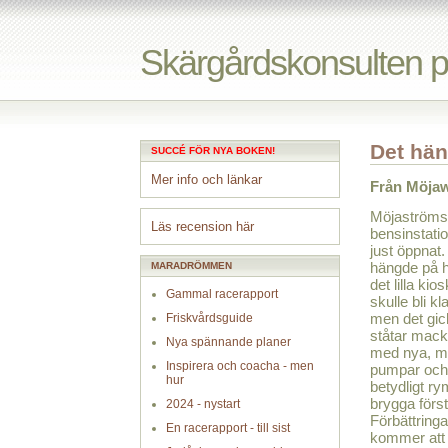
Skärgårdskonsulten 
Det hän
SUCCÉ FÖR NYA BOKEN!
Mer info och länkar
Från Möjaw
Möjaströms
Läs recension här
bensinstati
just öppnat.
hängde på h
MARADRÖMMEN
det lilla kio
Gammal racerapport
skulle bli klar
men det gic
Friskvårdsguide
ståtar mac
Nya spännande planer
med nya, m
Inspirera och coacha - men
pumpar och
hur
betydligt ry
brygga förs
2024 - nystart
Förbättring
En racerapport - till sist
kommer att