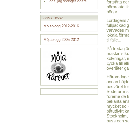
Jodå, jag springer vidare
fortsätta de
närmaste ti
börjar.
ARKIV - MÖJA
Lördagens A
fullpackad
Möjablogg 2012-2016
varvades me
lokala förmå
Möjablogg 2005-2012
tillfälle...
På fredag ä
maskinistkur
kolvringar, 
Lycka till al
överlåter gä
Häromdagen 
annan höjde
besväret för
Söderarm so
"creme de l
bekanta ans
mycket sol o
båtutflykt k
Stockholm, 
buss och se