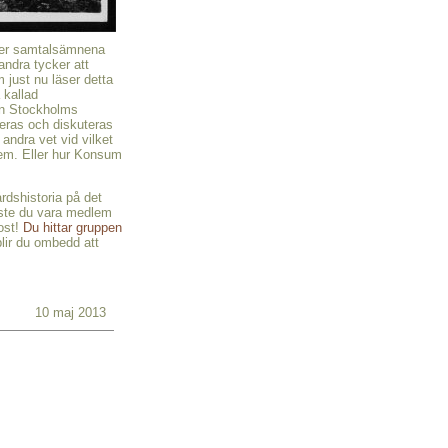
ter samtalsämnena
 andra tycker att
 just nu läser detta
 kallad
ån Stockholms
ceras och diskuteras
andra vet vid vilket
 vem. Eller hur Konsum
rdshistoria på det
åste du vara medlem
ost!
Du hittar gruppen
lir du ombedd att
10 maj 2013