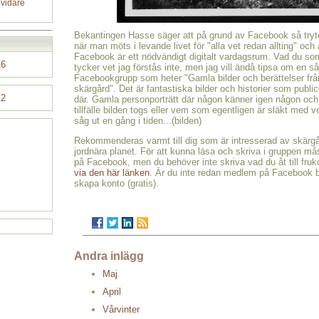
 vidare
Bekantingen Hasse säger att på grund av Facebook så try
när man möts i levande livet för "alla vet redan allting" och
Facebook är ett nödvändigt digitalt vardagsrum. Vad du som
16
tycker vet jag förstås inte, men jag vill ändå tipsa om en så
Facebookgrupp som heter "Gamla bilder och berättelser fr
skärgård". Det är fantastiska bilder och historier som publi
12
där. Gamla personporträtt där någon känner igen någon och 
tillfälle bilden togs eller vem som egentligen är släkt med
såg ut en gång i tiden...(bilden)
Rekommenderas varmt till dig som är intresserad av skärgå
jordnära planet. För att kunna läsa och skriva i gruppen m
på Facebook, men du behöver inte skriva vad du åt till fruk
via den här länken
. Är du inte redan medlem på Facebook b
skapa konto (gratis).
Andra inlägg
Maj
April
Vårvinter