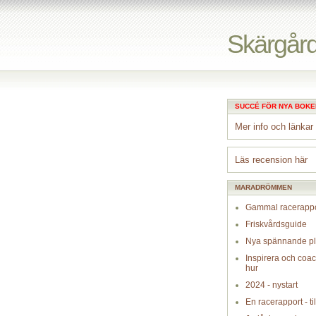
Skärgård
SUCCÉ FÖR NYA BOKE
Mer info och länkar
Läs recension här
MARADRÖMMEN
Gammal racerappo
Friskvårdsguide
Nya spännande pl
Inspirera och coa
hur
2024 - nystart
En racerapport - til