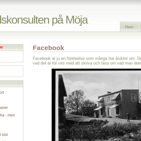
skonsulten på Möja
Hem
Facebook
N!
Facebook är ju en företeelse som många har åsikter om. D
vad det är för vits med att skriva
och läsa om vad man äter t
rt
aner
cha - men
l sist