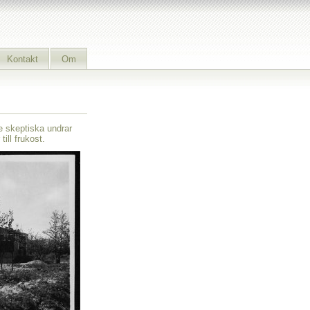
Kontakt
Om
e skeptiska undrar
ill frukost.