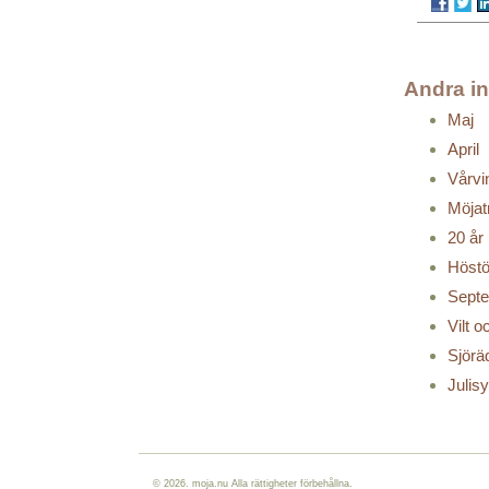
Andra i
Maj
April
Vårvi
Möjat
20 år
Höstö
Sept
Vilt 
Sjörä
Julis
© 2026. moja.nu Alla rättigheter förbehållna.