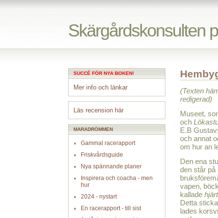
Skärgårdskonsulten 
Hembyg
SUCCÉ FÖR NYA BOKEN!
Mer info och länkar
(Texten hä
redigerad)
Läs recension här
Museet, som 
och
Lökast
E.B Gustavs
MARADRÖMMEN
och annat o
Gammal racerapport
om hur an le
Friskvårdsguide
Den ena stu
Nya spännande planer
den står på 
bruksföremå
Inspirera och coacha - men
hur
vapen, böck
kallade
hjä
2024 - nystart
Detta stick
En racerapport - till sist
lades korsvi