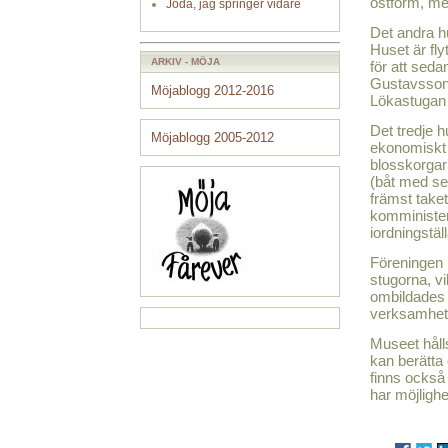
ostform, me
Jodå, jag springer vidare
Det andra h
Huset är fly
ARKIV - MÖJA
för att seda
Gustavssons
Möjablogg 2012-2016
Lökastugan 
Det tredje 
Möjablogg 2005-2012
ekonomiskt 
blosskorgar
(båt med seg
främst taket
komminister 
iordningstäl
Föreningen
stugorna, v
ombildades 
verksamhet
Museet håll
kan berätta 
finns också 
har möjlighe