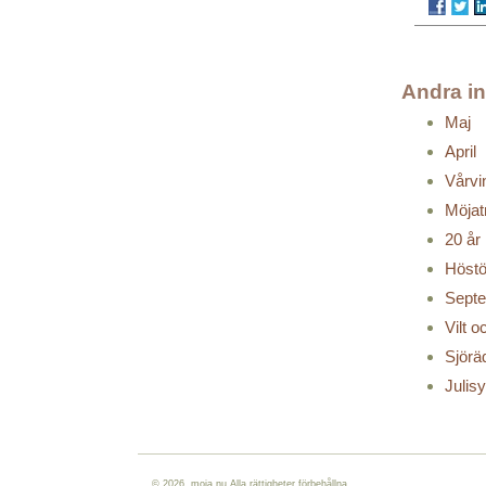
Andra i
Maj
April
Vårvi
Möjat
20 år
Höstö
Sept
Vilt 
Sjörä
Julis
© 2026. moja.nu Alla rättigheter förbehållna.