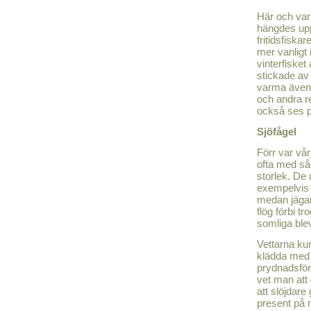
Här och var
hängdes upp 
fritidsfisk
mer vanligt
vinterfiske
stickade av
varma även 
och andra r
också ses
Sjöfågel
Förr var vår
ofta med så
storlek. De 
exempelvis e
medan jägar
flög förbi t
somliga blev
Vettarna ku
klädda med r
prydnadsför
vet man att
att slöjdare
present på 