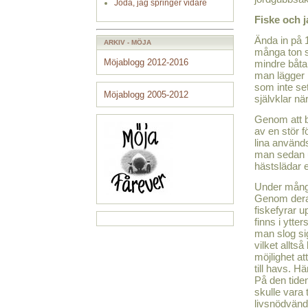
Jodå, jag springer vidare
Fiske och j
Ända in på 
ARKIV - MÖJA
många ton s
Möjablogg 2012-2016
mindre båtar
man lägger n
som inte se
Möjablogg 2005-2012
självklar när
Genom att b
av en stör f
lina använd
man sedan up
hästslädar 
Under många
Genom dera
fiskefyrar 
finns i ytte
man slog si
vilket allts
möjlighet at
till havs. Hä
På den tiden
skulle vara
livsnödvänd