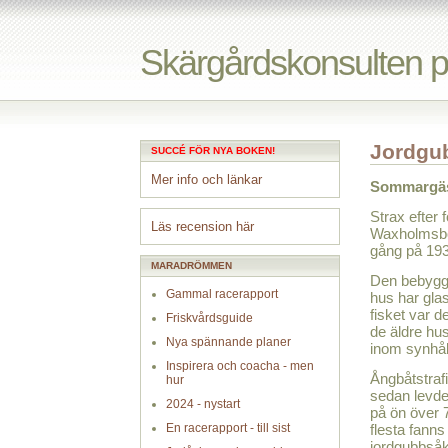
Skärgårdskonsulten 
Jordgub
SUCCÉ FÖR NYA BOKEN!
Mer info och länkar
Sommargäs
Strax efter
Läs recension här
Waxholmsbol
gång på 1930
MARADRÖMMEN
Den bebygge
Gammal racerapport
hus har gla
fisket var d
Friskvårdsguide
de äldre hus
Nya spännande planer
inom synhål
Inspirera och coacha - men
Ångbåtstraf
hur
sedan levde
2024 - nystart
på ön över 
En racerapport - till sist
flesta fanns
jordgubbsåk