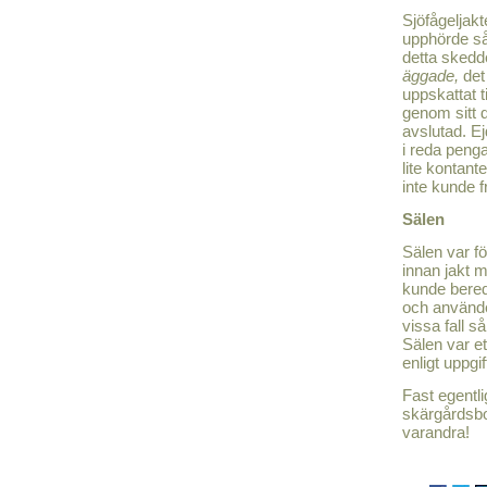
Sjöfågeljakt
upphörde så 
detta skedde
äggade,
det
uppskattat t
genom sitt 
avslutad. Ej
i reda peng
lite kontant
inte kunde f
Sälen
Sälen var f
innan jakt m
kunde bered
och användes
vissa fall 
Sälen var et
enligt uppgi
Fast egentli
skärgårdsb
varandra!